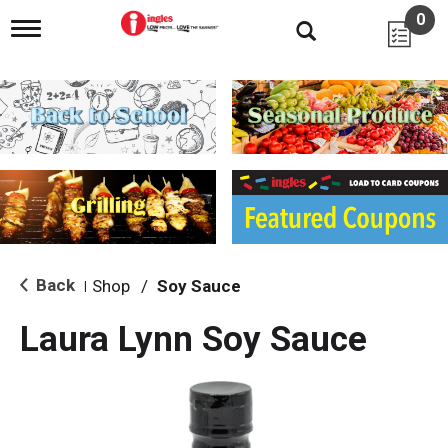
0
T
o
g
g
l
e
n
a
v
i
g
a
t
i
Back
Shop
/
Soy Sauce
|
o
n
Laura Lynn Soy Sauce